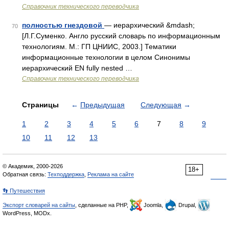
Справочник технического переводчика
полностью гнездовой
— иерархический &mdash;
70
[Л.Г.Суменко. Англо русский словарь по информационным
технологиям. М.: ГП ЦНИИС, 2003.] Тематики
информационные технологии в целом Синонимы
иерархический EN fully nested …
Справочник технического переводчика
Страницы
←
Предыдущая
Следующая
→
1
2
3
4
5
6
7
8
9
10
11
12
13
© Академик, 2000-2026
18+
Обратная связь:
Техподдержка
,
Реклама на сайте
👣 Путешествия
Экспорт словарей на сайты
, сделанные на PHP,
Joomla,
Drupal,
WordPress, MODx.