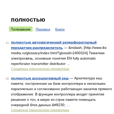
полностью
Толкование
Перевод
Книги
полностью автоматический реперфораторный
61
передатчик-распределитель
— &mdash; [http://www.iks
media.ru/glossary/index.html?glossid=2400324] Тематики
электросвязь, основные понятия EN fully automatic
reperforator transmitter distributor …
Справочник технического переводчика
полностью ассоциативный кэш
— Архитектура кэш
62
памяти, построенная на базе контроллера и нескольких
параллельно и согласованно работающих каналов прямого
отображения. В функции контроллера входит принятие
решения о точ, в какую из строк памяти помещать
очередной блок данных.&#8230; …
Справочник технического переводчика