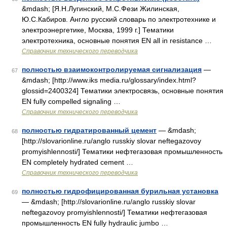
&mdash; [Я.Н.Лугинский, М.С.Фези Жилинская,
Ю.С.Кабиров. Англо русский словарь по электротехнике и
электроэнергетике, Москва, 1999 г.] Тематики
электротехника, основные понятия EN all in resistance …
Справочник технического переводчика
полностью взаимоконтролируемая сигнализация
—
67
&mdash; [http://www.iks media.ru/glossary/index.html?
glossid=2400324] Тематики электросвязь, основные понятия
EN fully compelled signaling …
Справочник технического переводчика
полностью гидратированный цемент
— &mdash;
68
[http://slovarionline.ru/anglo russkiy slovar neftegazovoy
promyishlennosti/] Тематики нефтегазовая промышленность
EN completely hydrated cement …
Справочник технического переводчика
полностью гидрофицированная бурильная установка
69
— &mdash; [http://slovarionline.ru/anglo russkiy slovar
neftegazovoy promyishlennosti/] Тематики нефтегазовая
промышленность EN fully hydraulic jumbo …