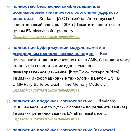
полностью безопасная конфигурация для
63
возникновения критического состояния (ядерного
реактора)
— &mdash; [А.С.Гольдберг. Англо русский
энергетический словарь. 2006 г.] Тематики энергетика в
целом EN always safe geometry …
Справочник технического переводчика
полностью буферизуемый модуль памяти с
64
двухрядным расположением выводов
— Все
передаваемые данные сохраняются в AMB, благодаря чему
становится возможным их одновременное
двунаправленное движение. [http://www.morepc.ru/dict/]
Тематики информационные технологии в целом EN FB
DIMMFully Buffered Dual In line Memory Module …
Справочник технического переводчика
полностью введенное сопротивление
— &mdash;
65
[В.А.Семенов. Англо русский словарь по релейной защите]
Тематики релейная защита EN all in resistance …
Справочник технического переводчика
полностью введённое сопротивление (реостата)
—
66